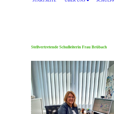
STARTSEITE
ÜBER UNS
SCHULP
Stellvertretende Schulleiterin Frau Brübach