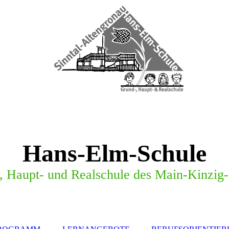
Hans-Elm-Schule
,
H
a
u
p
t
-
u
n
d
R
e
a
l
s
c
h
u
l
e
d
e
s
M
a
i
n
-
K
i
n
z
i
g
-