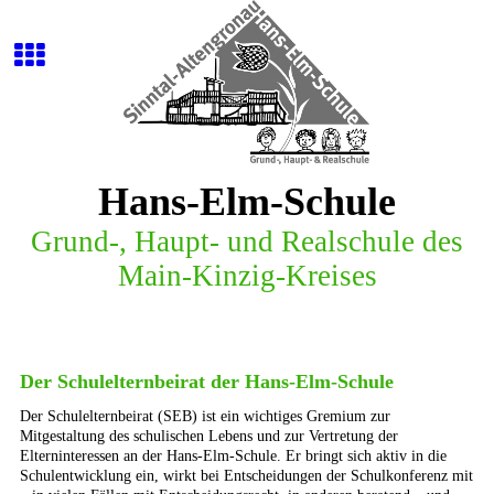
Hans-Elm-Schule
G
r
u
n
d
-
,
H
a
u
p
t
-
u
n
d
R
e
a
l
s
c
h
u
l
e
d
e
s
M
a
i
n
-
K
i
n
z
i
g
-
K
r
e
i
s
e
s
Der Schulelternbeirat der Hans-Elm-Schule
Der Schulelternbeirat (SEB) ist ein wichtiges Gremium zur
Mitgestaltung des schulischen Lebens und zur Vertretung der
Elterninteressen an der Hans-Elm-Schule. Er bringt sich aktiv in die
Schulentwicklung ein, wirkt bei Entscheidungen der Schulkonferenz mit