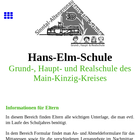
Hans-Elm-Schule
G
r
u
n
d
-
,
H
a
u
p
t
-
u
n
d
R
e
a
l
s
c
h
u
l
e
d
e
s
M
a
i
n
-
K
i
n
z
i
g
-
K
r
e
i
s
e
s
Informationen für Eltern
In diesem Bereich finden Eltern alle wichtigen Unterlage, die man evtl.
im Laufe des Schuljahres benötigt.
In dem Bereich Formular findet man An- und Abmeldeformulare für das
Mittagessen sowie für die verschiedenen Lernangebote im Nachmittag.