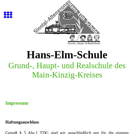
Hans-Elm-Schule
G
r
u
n
d
-
,
H
a
u
p
t
-
u
n
d
R
e
a
l
s
c
h
u
l
e
d
e
s
M
a
i
n
-
K
i
n
z
i
g
-
K
r
e
i
s
e
s
Impressum
Haftungsauschluss
Gemäß § 5 Abs.1 TDG sind wir ausschließlich nur für die eigenen